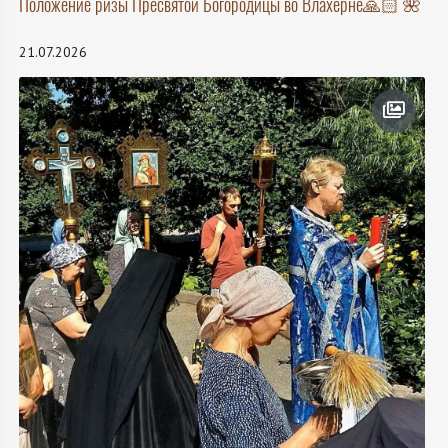
Положение ризы Пресвятой Богородицы во Влахерне🙏🏻 🌺
21.07.2026