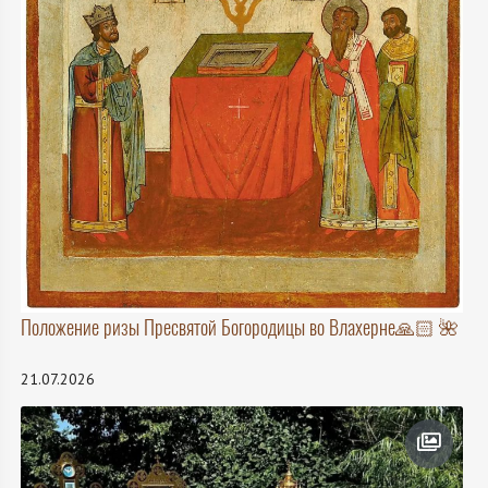
Положение ризы Пресвятой Богородицы во Влахерне🙏🏻 🌺
21.07.2026